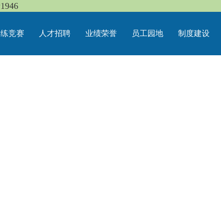
946
训练竞赛
人才招聘
业绩荣誉
员工园地
制度建设