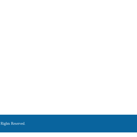
hts Reserved.