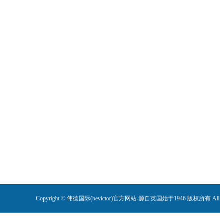
Copyright © 伟德国际(bevictor)官方网站-源自英国始于1946 版权所有 All Rig