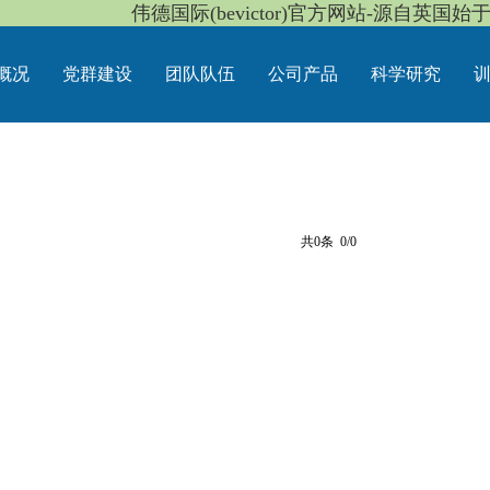
伟德国际(bevictor)官方网站-源自英国始于1
概况
党群建设
团队队伍
公司产品
科学研究
共0条
0/0