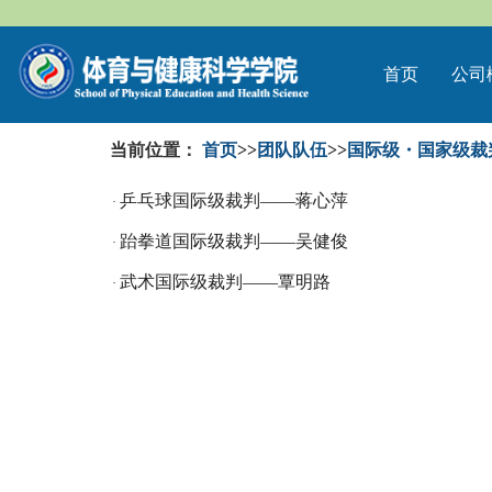
首页
公司
当前位置：
首页
>>
团队队伍
>>
国际级・国家级裁
乒乓球国际级裁判——蒋心萍
·
跆拳道国际级裁判——吴健俊
·
武术国际级裁判——覃明路
·